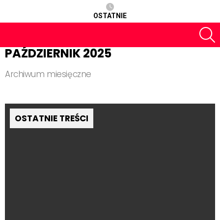
OSTATNIE
S
PAŹDZIERNIK 2025
Archiwum miesięczne
OSTATNIE TREŚCI