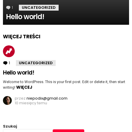
1
komentarz
UNCATEGORIZED
Hello world!
WIĘCEJ TREŚCI
1
komentarz
UNCATEGORIZED
Hello world!
Welcome to WordPress. This is your first post. Edit or delete it, then start
WIĘCEJ
writing!
przez
niepodix@gmail.com
10 miesięcy temu
Szukaj